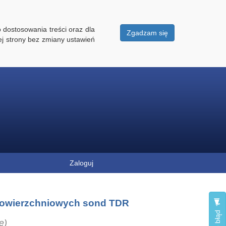
 dostosowania treści oraz dla
Zgadzam się
ej strony bez zmiany ustawień
Zaloguj
powierzchniowych sond TDR
e)