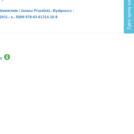
Zgłoś opinię lub błąd
ownictwie / Janusz Prusiński.- Bydgoszcz :
011.- s.- ISBN 978-83-61314-18-9
w