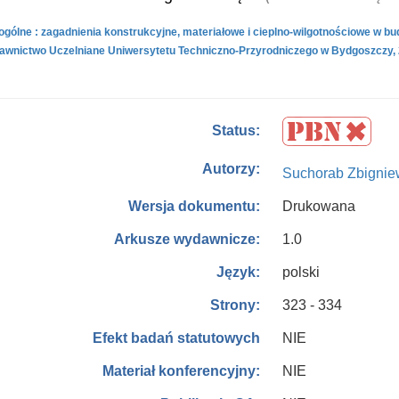
gólne : zagadnienia konstrukcyjne, materiałowe i cieplno-wilgotnościowe w bud
wnictwo Uczelniane Uniwersytetu Techniczno-Przyrodniczego w Bydgoszczy, 2
Status:
Autorzy:
Suchorab Zbignie
Drukowana
Wersja dokumentu:
1.0
Arkusze wydawnicze:
polski
Język:
323 - 334
Strony:
NIE
Efekt badań statutowych
NIE
Materiał konferencyjny: