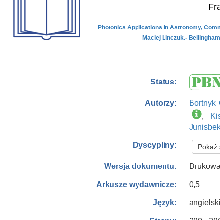
Fr
Photonics Applications in Astronomy, Comm
Maciej Linczuk.- Bellingham 
Status:
Bortnyk
Autorzy:
,
Ki
Junisbek
Dyscypliny:
Pokaż 
Drukowa
Wersja dokumentu:
0,5
Arkusze wydawnicze:
angielsk
Język: