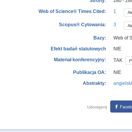
280 - 28
Strony:
1
Web of Science® Times Cited:
Ak
3
Scopus® Cytowania:
Ak
Web of S
Bazy:
NIE
Efekt badań statutowych
Materiał konferencyjny:
TAK
P
NIE
Publikacja OA:
angielsk
Abstrakty:
Faceb
Udostępnij