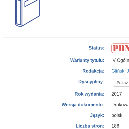
Status:
IV Ogóln
Warianty tytułu:
Gliński 
Redakcja:
Dyscypliny:
Pokaż 
2017
Rok wydania:
Drukowa
Wersja dokumentu:
polski
Język:
186
Liczba stron: