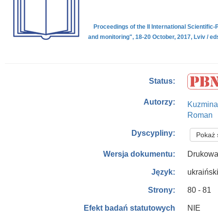
Proceedings of the II International Scientifi
and monitoring", 18-20 October, 2017, Lviv / ed
Status:
Autorzy:
Kuzmina
Roman
Dyscypliny:
Pokaż 
Drukow
Wersja dokumentu:
ukraińsk
Język:
80 - 81
Strony:
NIE
Efekt badań statutowych