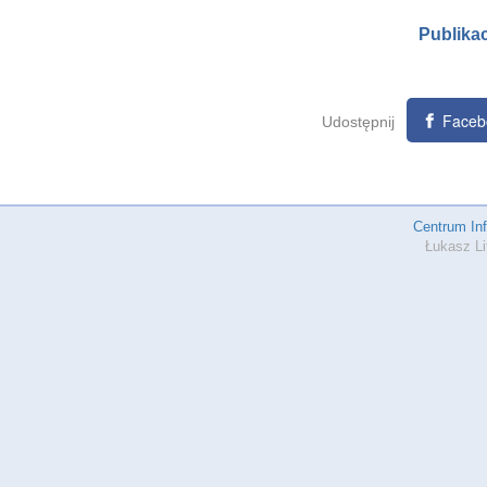
Publika
Faceb
Udostępnij
Centrum In
Łukasz Li