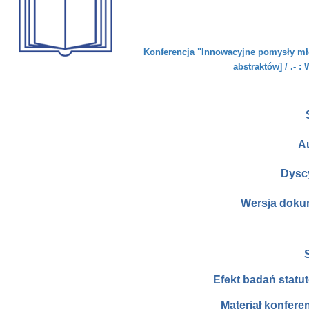
Konferencja "Innowacyjne pomysły mło
abstraktów] / .- 
A
Dysc
Wersja doku
Efekt badań stat
Materiał konfere