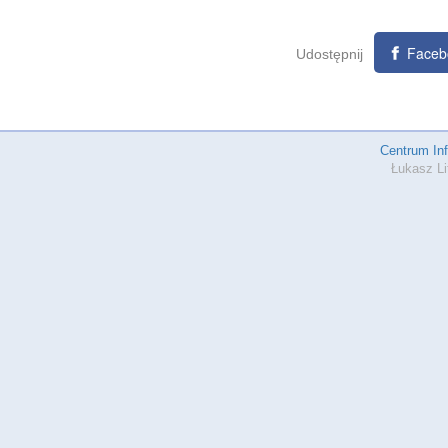
Faceb
Udostępnij
Centrum In
Łukasz Li