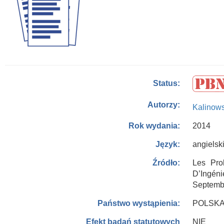
Status:
Autorzy:
Kalinows
2014
Rok wydania:
angielsk
Język:
Les Pro
Źródło:
D’Ingéni
Septembr
POLSK
Państwo wystąpienia:
NIE
Efekt badań statutowych