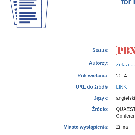
for 
Status:
Autorzy:
Żelazna
2014
Rok wydania:
LINK
URL do źródła
angielsk
Język:
QUAESTI 
Źródło:
Conferen
Zilina
Miasto wystąpienia: