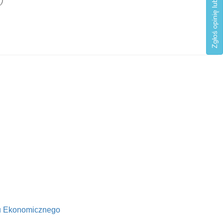
Zgłoś opinię lub błąd
)
u Ekonomicznego