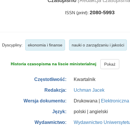
Czasopismo
(Redakcja czasopisma
2080-5993
ISSN (
print
):
Dyscypliny:
ekonomia i finanse
nauki o zarządzaniu i jakości
Historia czasopisma na liscie ministerialnej
Pokaż
Kwartalnik
Częstotliwość:
Uchman Jacek
Redakcja:
Drukowana |
Elektroniczna
Wersja dokumentu:
polski | angielski
Język:
Wydawnictwo Uniwersytet
Wydawnictwo: