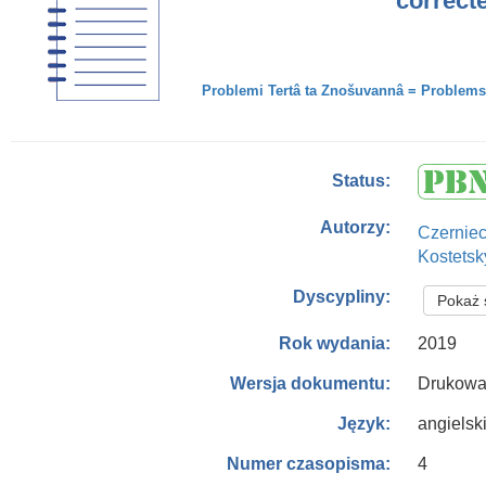
correct
Problemi Tertâ ta Znošuvannâ = Problems of
Status:
Autorzy:
Czernie
Kostetsk
Dyscypliny:
Pokaż 
2019
Rok wydania:
Drukowa
Wersja dokumentu:
angielsk
Język:
4
Numer czasopisma: