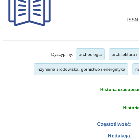
ISSN 
Dyscypliny:
archeologia
architektura i
inżynieria środowiska, górnictwo i energetyka
n
Historia czasopism
Histori
Częstotliwość:
Redakcja: