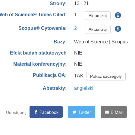
13 - 21
Strony:
1
Web of Science® Times Cited:
Aktualizuj
2
Scopus® Cytowania:
Aktualizuj
Web of Science | Scopus
Bazy:
NIE
Efekt badań statutowych
NIE
Materiał konferencyjny:
Publikacja OA:
TAK
Pokaż szczegóły
angielski
Abstrakty:
Facebook
Twitter
E-Mail
Udostępnij