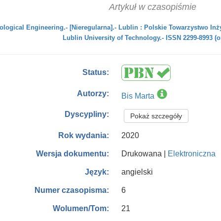
Artykuł w czasopiśmie
ological Engineering.- [Nieregularna].- Lublin : Polskie Towarzystwo Inż
Lublin University of Technology.- ISSN 2299-8993 (o
Status:
Autorzy:
Bis Marta
Dyscypliny:
Pokaż szczegóły
2020
Rok wydania:
Drukowana |
Elektroniczna
Wersja dokumentu:
angielski
Język:
6
Numer czasopisma:
21
Wolumen/Tom: