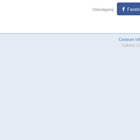
Faceb
Udostępnij
Centrum In
Łukasz Li