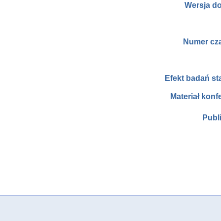
Wersja d
Numer cz
Efekt badań s
Materiał konf
Publ