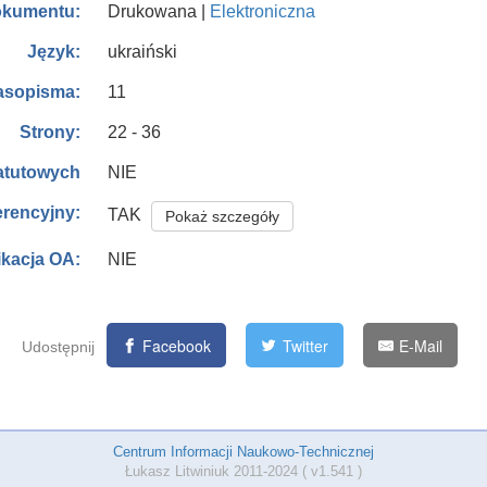
Drukowana |
Elektroniczna
okumentu:
ukraiński
Język:
11
asopisma:
22 - 36
Strony:
NIE
tatutowych
erencyjny:
TAK
Pokaż szczegóły
NIE
ikacja OA:
Facebook
Twitter
E-Mail
Udostępnij
Centrum Informacji Naukowo-Technicznej
Łukasz Litwiniuk 2011-2024 ( v1.541 )