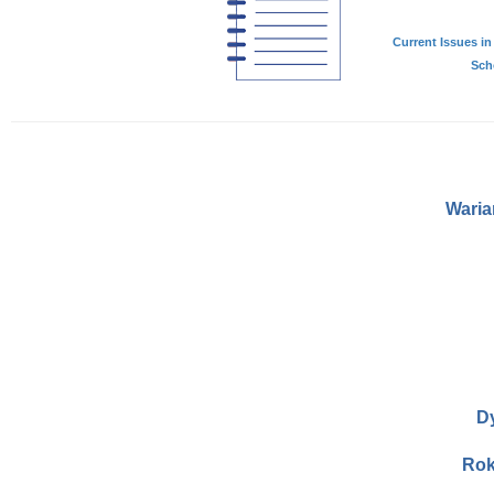
Current Issues in 
Scho
Waria
D
Rok