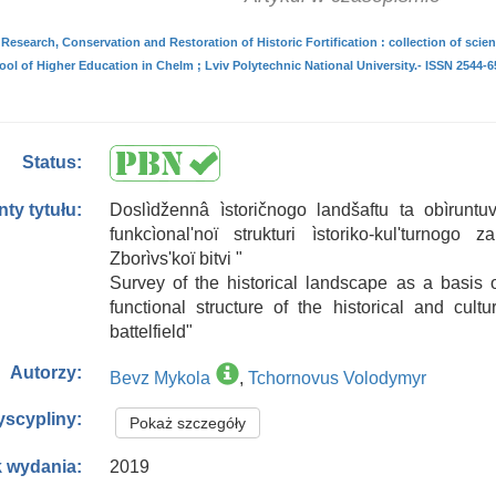
Research, Conservation and Restoration of Historic Fortification : collection of scienti
ol of Higher Education in Chelm ; Lviv Polytechnic National University.- ISSN 2544-65
Status:
Doslìdžennâ ìstoričnogo landšaftu ta obìruntuv
nty tytułu:
funkcìonalʹnoï strukturi ìstoriko-kulʹturnogo 
Zborìvsʹkoï bitvi "
Survey of the historical landscape as a basis o
functional structure of the historical and cultu
battelfield"
Autorzy:
Bevz Mykola
,
Tchornovus Volodymyr
yscypliny:
Pokaż szczegóły
2019
 wydania: