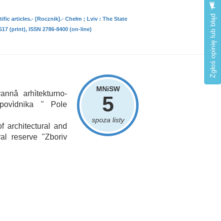
Zgłoś opinię lub błąd
fic articles.- [Rocznik].- Chełm ; Lviv : The State
17 (print), ISSN 2786-8400 (on-line)
MNiSW
annâ arhìtekturno-
5
zapovìdnika " Pole
spoza listy
f architectural and
ral reserve "Zboriv