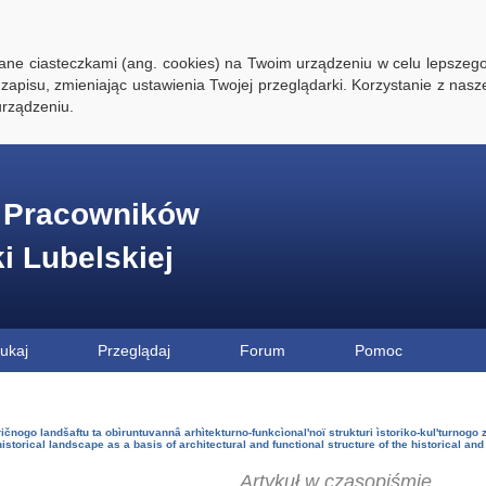
ywane ciasteczkami (ang. cookies) na Twoim urządzeniu w celu lepszego
zapisu, zmieniając ustawienia Twojej przeglądarki. Korzystanie z nasz
rządzeniu.
e Pracowników
ki Lubelskiej
ukaj
Przeglądaj
Forum
Pomoc
ičnogo landšaftu ta obìruntuvannâ arhìtekturno-funkcìonalʹnoï strukturi ìstoriko-kulʹturnogo z
historical landscape as a basis of architectural and functional structure of the historical and 
Artykuł w czasopiśmie