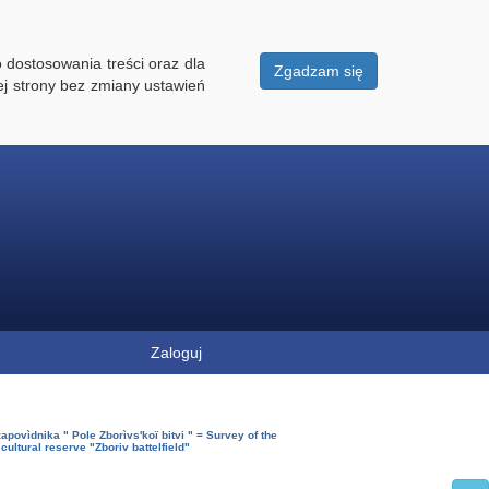
 dostosowania treści oraz dla
Zgadzam się
ej strony bez zmiany ustawień
Zaloguj
apovìdnika " Pole Zborìvsʹkoï bitvi " = Survey of the
cultural reserve "Zboriv battelfield"