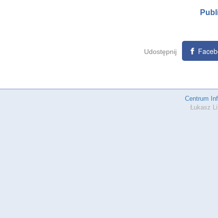
Publ
Faceb
Udostępnij
Centrum In
Łukasz Li