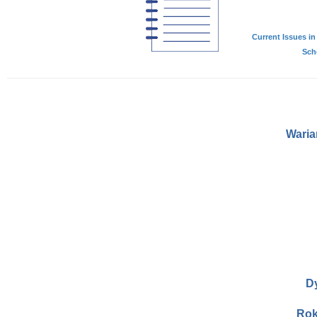
Current Issues in 
Scho
Waria
D
Rok