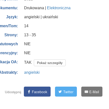
Drukowana |
Elektroniczna
okumentu:
angielski | ukraiński
Język:
14
men/Tom:
13 - 35
Strony:
NIE
tatutowych
NIE
erencyjny:
ikacja OA:
TAK
Pokaż szczegóły
angielski
Abstrakty:
Facebook
Twitter
E-Mail
Udostępnij