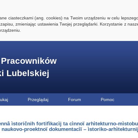
ywane ciasteczkami (ang. cookies) na Twoim urządzeniu w celu lepszego
zapisu, zmieniając ustawienia Twojej przeglądarki. Korzystanie z nasz
rządzeniu.
e Pracowników
ki Lubelskiej
ukaj
Przeglądaj
Forum
Pomoc
nnâ ìstoričnih fortifìkacìj ta cìnnoï arhìtekturno-mìstobu
naukovo-proektnoï dokumentacìï – ìstoriko-arhìtekturnij