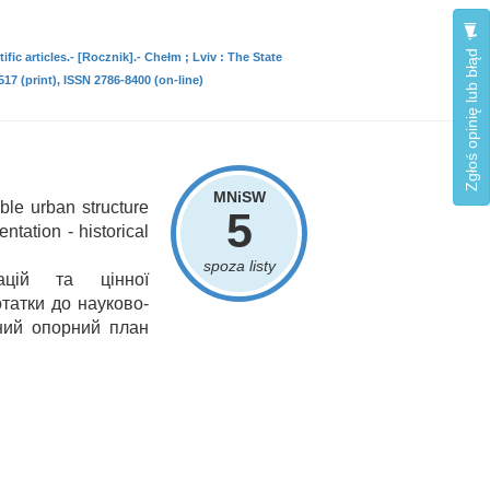
Zgłoś opinię lub błąd
fic articles.- [Rocznik].- Chełm ; Lviv : The State
17 (print), ISSN 2786-8400 (on-line)
MNiSW
able urban structure
5
ntation - historical
spoza listy
ацій та цінної
отатки до науково-
рний опорний план