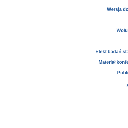
Wersja d
Wolu
Efekt badań s
Materiał konf
Publ