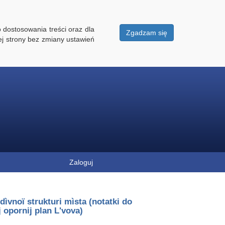
 dostosowania treści oraz dla
Zgadzam się
ej strony bez zmiany ustawień
Zaloguj
dìvnoï strukturi mìsta (notatki do
 opornij plan Lʹvova)