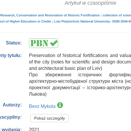
Artykuł w czasopiśmie
Research, Conservation and Restoration of Historic Fortification : collection of scienti
ol of Higher Education in Chelm ; Lviv Polytechnic National University.- ISSN 2544-65
Status:
Preservation of historical fortifications and valu
nty tytułu:
of the city (notes for scientific and design docume
and architectural basic plan of Lviv)
Про збереження історичних фортифік
архітектурно-містобудівної структури міста (н
проектної документації – історико-архітекту
Львова)
Autorzy:
Bevz Mykola
yscypliny:
Pokaż szczegóły
2021
 wydania: