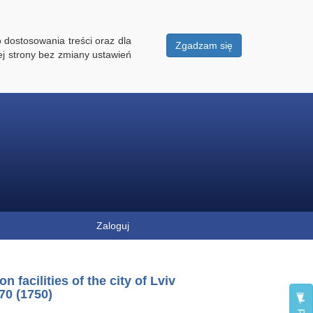
 dostosowania treści oraz dla
Zgadzam się
ej strony bez zmiany ustawień
Zaloguj
n facilities of the city of Lviv
70 (1750)