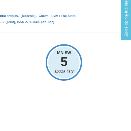
Zgłoś opinię lub błąd
fic articles.- [Rocznik].- Chełm ; Lviv : The State
17 (print), ISSN 2786-8400 (on-line)
MNiSW
5
spoza listy