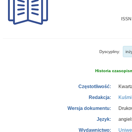
ISSN 
Dyscypliny:
inż
Historia czasopism
Kwarta
Częstotliwość:
Kuśmi
Redakcja:
Druko
Wersja dokumentu:
angiel
Język:
Uniwe
Wydawnictwo: