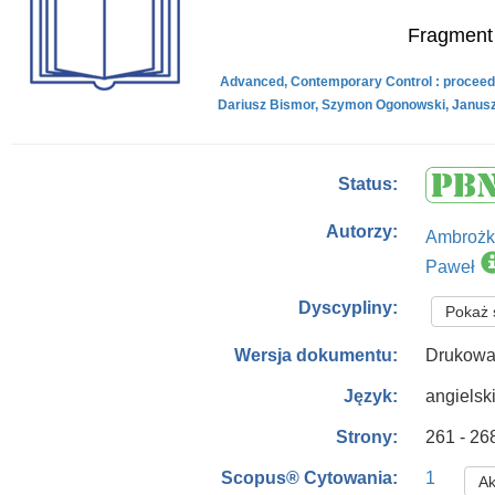
Fragment 
Advanced, Contemporary Control : proceeding
Dariusz Bismor, Szymon Ogonowski, Janusz K
Status:
Autorzy:
Ambrożk
Paweł
Dyscypliny:
Pokaż 
Drukowa
Wersja dokumentu:
angielsk
Język:
261 - 26
Strony:
1
Scopus® Cytowania:
Ak