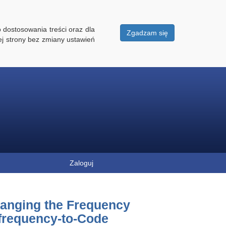
 dostosowania treści oraz dla
Zgadzam się
ej strony bez zmiany ustawień
Zaloguj
hanging the Frequency
 frequency-to-Code