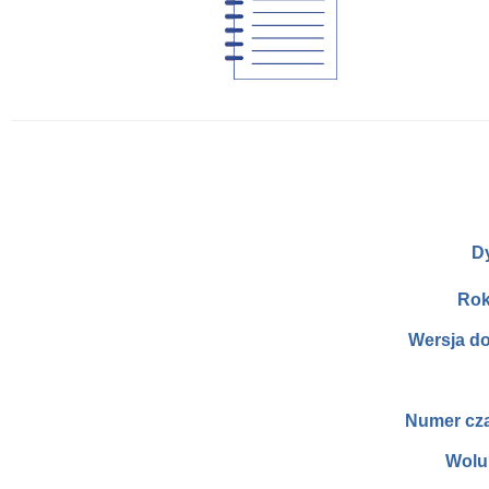
D
Rok
Wersja d
Numer cz
Wolu