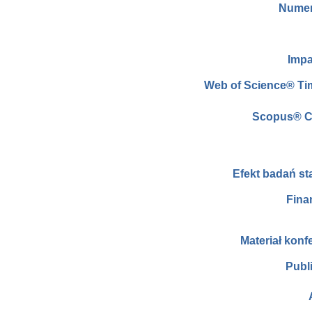
Numer
Impa
Web of Science® Ti
Scopus® C
Efekt badań s
Fina
Materiał konf
Publ