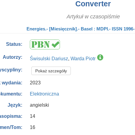
Converter
Artykuł w czasopiśmie
Energies.- [Miesięcznik].- Basel : MDPI.- ISSN 1996-
Status:
Autorzy:
Świsulski Dariusz
,
Warda Piotr
yscypliny:
Pokaż szczegóły
2023
 wydania:
Elektroniczna
okumentu:
angielski
Język:
14
asopisma:
16
men/Tom: