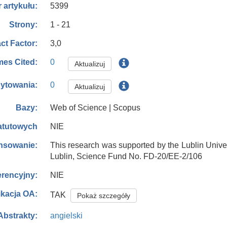
5399
 artykułu:
1 - 21
Strony:
3,0
ct Factor:
0
mes Cited:
Aktualizuj
0
ytowania:
Aktualizuj
Web of Science | Scopus
Bazy:
NIE
tatutowych
This research was supported by the Lublin Univer
nsowanie:
Lublin, Science Fund No. FD-20/EE-2/106
NIE
erencyjny:
ikacja OA:
TAK
Pokaż szczegóły
angielski
Abstrakty: