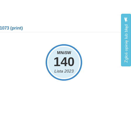
Zgłoś opinię lub błąd
1073 (print)
MNiSW
140
Lista 2023