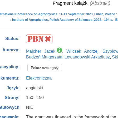
Fragment książki
(Abstrakt)
ternational Conference on Agrophysics, 11-13 September 2023, Lublin, Poland : bo
: Institute of Agrophysics, Polish Academy of Sciences, 2023.- 194 s.- 
Status:
Autorzy:
Majcher Jacek
,
Wilczek Andrzej
,
Szyplo
Budzeń Małgorzata
,
Lewandowski Arkadiusz
,
Sk
yscypliny:
Pokaż szczegóły
Elektroniczna
okumentu:
angielski
Język:
150 - 150
Strony:
NIE
tatutowych
The grant was financed in the framework of the p
nsowanie: