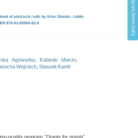
Zgłoś opinię lub błąd
ok of abstracts / edit. by Artur Zdunek.- Lublin
ISBN 978-83-89969-82-8
wska Agnieszka
,
Kafarski Marcin
,
ierucha Wojciech
,
Staszek Kamil
ro-quality program "Grants for grants"