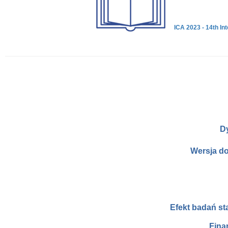
ICA 2023 - 14th In
D
Wersja d
Efekt badań s
Fina