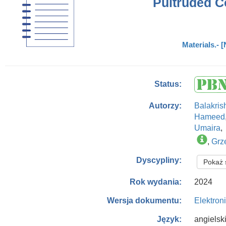
Pultruded C
Materials.- 
Status:
Balakri
Autorzy:
Hameed
Umaira
,
,
Grz
Dyscypliny:
Pokaż 
2024
Rok wydania:
Elektron
Wersja dokumentu:
angielsk
Język: