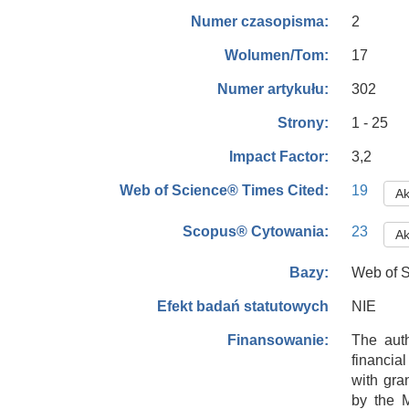
2
Numer czasopisma:
17
Wolumen/Tom:
302
Numer artykułu:
1 - 25
Strony:
3,2
Impact Factor:
19
Web of Science® Times Cited:
Ak
23
Scopus® Cytowania:
Ak
Web of S
Bazy:
NIE
Efekt badań statutowych
The auth
Finansowanie:
financia
with gra
by the M