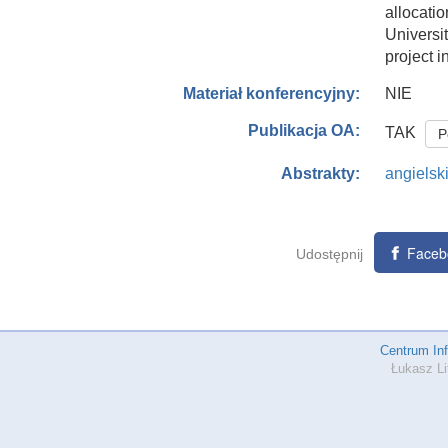
allocati
Univers
project i
NIE
Materiał konferencyjny:
Publikacja OA:
TAK
P
angielsk
Abstrakty:
Faceb
Udostępnij
Centrum In
Łukasz Li