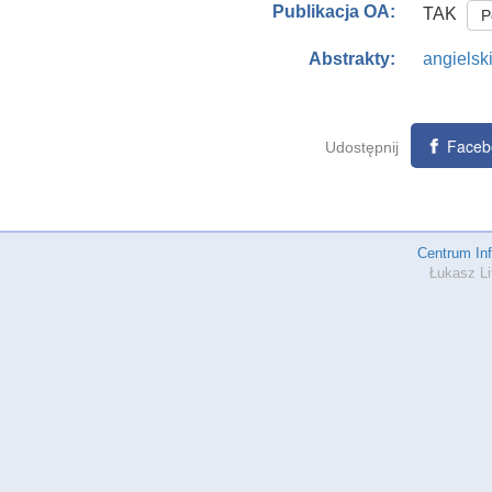
Publikacja OA:
TAK
P
angielsk
Abstrakty:
Faceb
Udostępnij
Centrum In
Łukasz Li