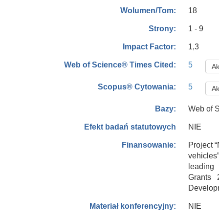
18
Wolumen/Tom:
1 - 9
Strony:
1,3
Impact Factor:
5
Web of Science® Times Cited:
Ak
5
Scopus® Cytowania:
Ak
Web of S
Bazy:
NIE
Efekt badań statutowych
Project 
Finansowanie:
vehicle
leading
Grants 
Develop
NIE
Materiał konferencyjny: