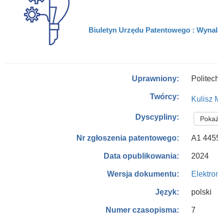
Biuletyn Urzędu Patentowego : Wynala
Politec
Uprawniony:
Twórcy:
Kulisz 
Dyscypliny:
Pokaż
A1 445
Nr zgłoszenia patentowego:
2024
Data opublikowania:
Elektro
Wersja dokumentu:
polski
Język:
7
Numer czasopisma: