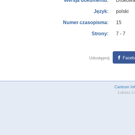
Drukowa
Wersja dokumentu:
polski
Język:
15
Numer czasopisma:
7 - 7
Strony:
Faceb
Udostępnij
Centrum In
Łukasz Li