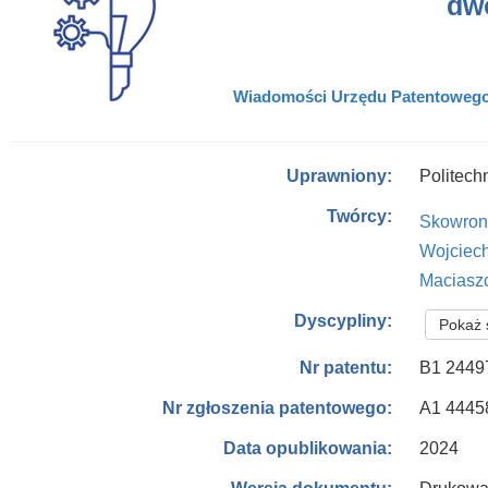
dwó
Wiadomości Urzędu Patentowego.-
Politech
Uprawniony:
Twórcy:
Skowron
Wojciec
Maciasz
Dyscypliny:
Pokaż 
B1 2449
Nr patentu:
A1 4445
Nr zgłoszenia patentowego:
2024
Data opublikowania: