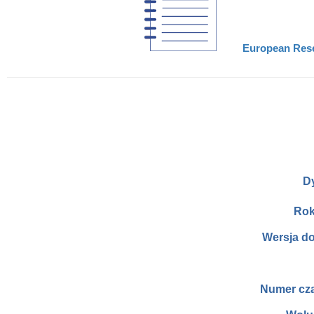
European Resea
D
Rok
Wersja d
Numer cz