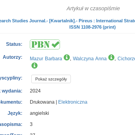
Artykuł w czasopiśmie
rch Studies Journal.- [Kwartalnik].- Pireus : International Str
ISSN 1108-2976 (print)
Status:
Autorzy:
Mazur Barbara
,
Walczyna Anna
,
Cichor
yscypliny:
Pokaż szczegóły
2024
 wydania:
Drukowana |
Elektroniczna
okumentu:
angielski
Język:
3
asopisma: