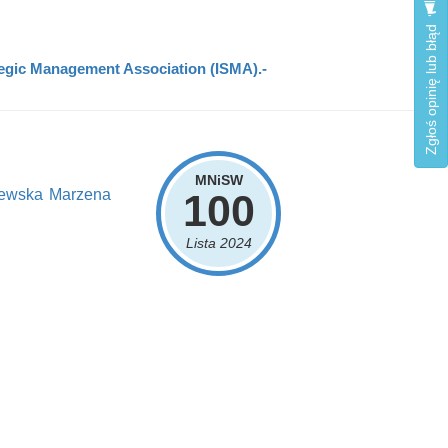
Zgłoś opinię lub błąd
ategic Management Association (ISMA).-
MNiSW
zewska Marzena
100
Lista 2024