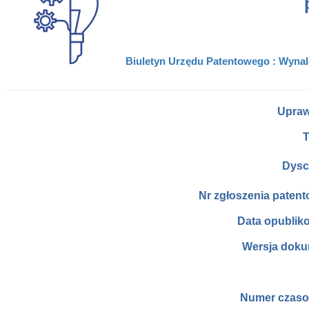
Biuletyn Urzędu Patentowego : Wynala
Upraw
T
Dysc
Nr zgłoszenia paten
Data opublik
Wersja doku
Numer czaso