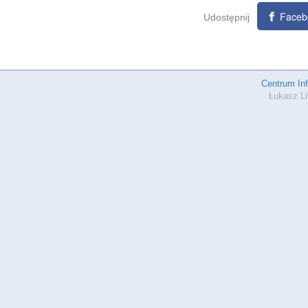
Faceb
Udostępnij
Centrum In
Łukasz Li