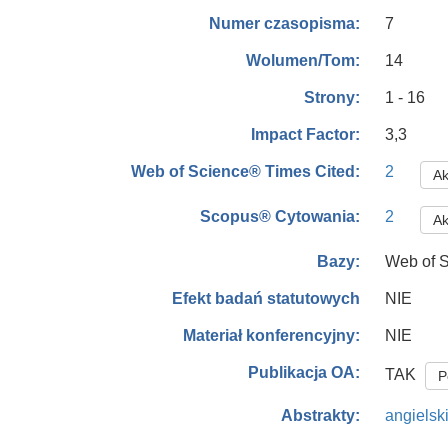
7
Numer czasopisma:
14
Wolumen/Tom:
1 - 16
Strony:
3,3
Impact Factor:
2
Web of Science® Times Cited:
Ak
2
Scopus® Cytowania:
Ak
Web of S
Bazy:
NIE
Efekt badań statutowych
NIE
Materiał konferencyjny:
Publikacja OA:
TAK
P
angielsk
Abstrakty: