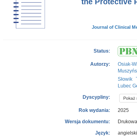
the Protective 
Journal of Clinical M
Status:
Osiak-W
Autorzy:
Muszyńs
Słowik 
Lubec Ge
Dyscypliny:
Pokaż 
2025
Rok wydania:
Drukowa
Wersja dokumentu:
angielsk
Język: