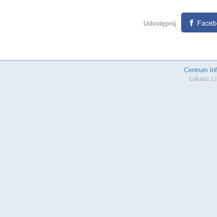
Faceb
Udostępnij
Centrum In
Łukasz Li