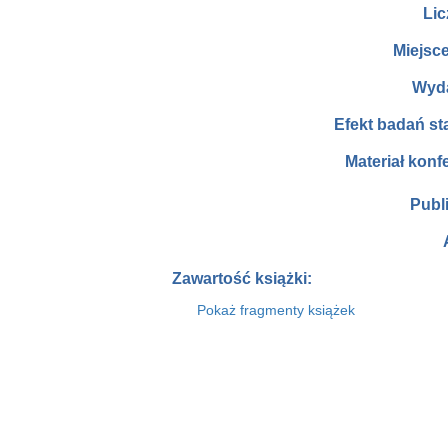
Lic
Miejsc
Wyd
Efekt badań s
Materiał konf
Publ
Zawartość książki:
Pokaż fragmenty książek