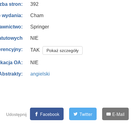
392
zba stron:
Cham
e wydania:
Springer
awnictwo:
NIE
tatutowych
erencyjny:
TAK
Pokaż szczegóły
NIE
ikacja OA:
angielski
Abstrakty:
Facebook
Twitter
E-Mail
Udostępnij