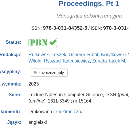
Proceedings, Pt 1
Monografia pokonferencyjna
978-3-031-84352-5
978-3-031
ISBN:
/
ISBN:
Status:
Rutkowski Leszek
,
Scherer Rafał
,
Korytkowski 
Redakcja:
Witold
,
Ryszard Tadeusiewicz
,
Zurada Jacek M.
yscypliny:
Pokaż szczegóły
2025
 wydania:
Lecture Notes in Computer Science, ISSN (
print
Serie:
(
on-line
): 1611-3349 ; nr 15164
Drukowana |
Elektroniczna
okumentu:
angielski
Język: