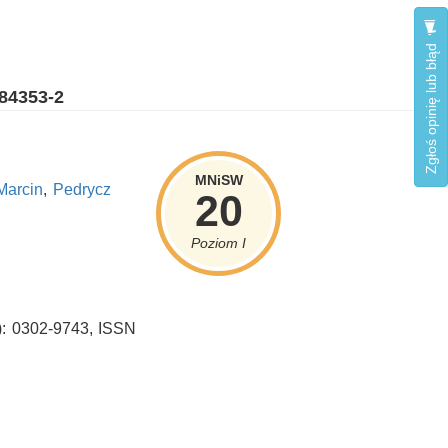
Zgłoś opinię lub błąd
-84353-2
MNiSW
Marcin
,
Pedrycz
20
Poziom I
): 0302-9743, ISSN