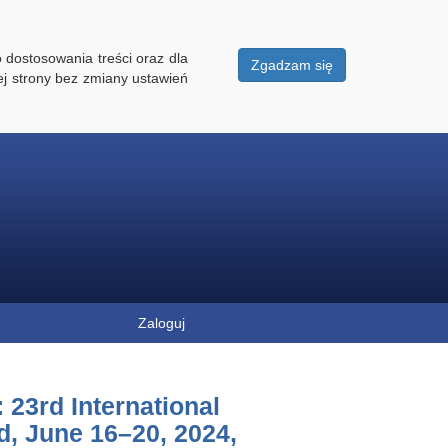
 dostosowania treści oraz dla
Zgadzam się
ej strony bez zmiany ustawień
Zaloguj
: 23rd International
, June 16–20, 2024,