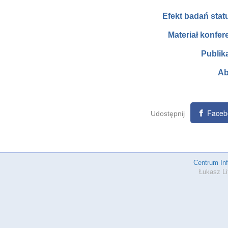
Efekt badań sta
Materiał konfer
Publik
Ab
Faceb
Udostępnij
Centrum In
Łukasz Li