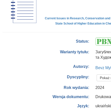
Current Issues in Research, Conservation and Res
State School of Higher Education in Che
Status:
Загубле
Warianty tytułu:
та Худо
Autorzy:
Bevz My
Dyscypliny:
Pokaż 
2024
Rok wydania:
Drukowa
Wersja dokumentu:
ukraińsk
Język: