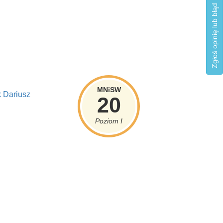
Zgłoś opinię lub błąd
MNiSW
 Dariusz
20
Poziom I