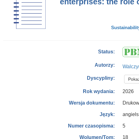
enterprises: the role 
Sustainabilit
Status:
Autorzy:
Walczy
Dyscypliny:
Pokaż
2026
Rok wydania:
Drukow
Wersja dokumentu:
angiels
Język:
5
Numer czasopisma:
18
Wolumen/Tom: