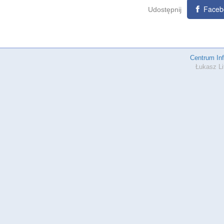
Faceb
Udostępnij
Centrum In
Łukasz Li