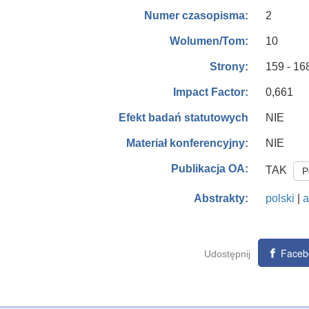
2
Numer czasopisma:
10
Wolumen/Tom:
159 - 16
Strony:
0,661
Impact Factor:
NIE
Efekt badań statutowych
NIE
Materiał konferencyjny:
Publikacja OA:
TAK
P
polski
|
a
Abstrakty:
Faceb
Udostępnij