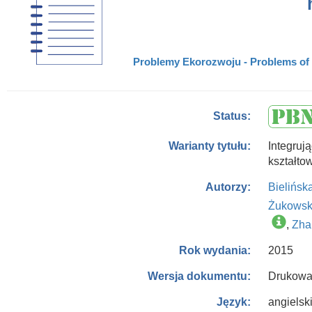
Problemy Ekorozwoju - Problems of S
Status:
Integr
Warianty tytułu:
kształto
Bielińsk
Autorzy:
Żukowsk
,
Zha
2015
Rok wydania:
Drukowa
Wersja dokumentu:
angielsk
Język: