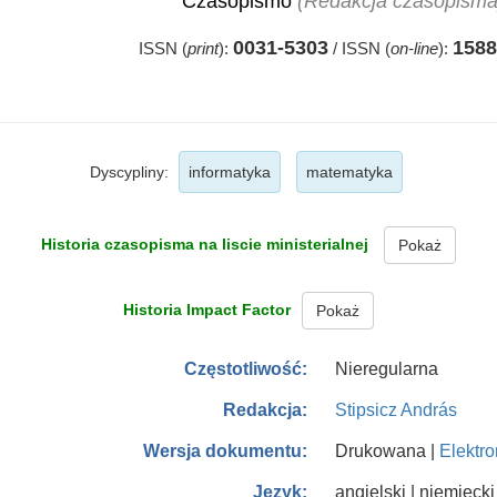
Czasopismo
(Redakcja czasopisma
0031-5303
1588
ISSN (
print
):
/
ISSN (
on-line
):
Dyscypliny:
informatyka
matematyka
Historia czasopisma na liscie ministerialnej
Pokaż
Historia Impact Factor
Pokaż
Nieregularna
Częstotliwość:
Stipsicz András
Redakcja:
Drukowana |
Elektro
Wersja dokumentu:
angielski | niemiecki
Język: