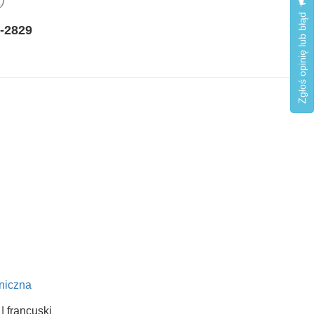
)
Zgłoś opinię lub błąd
-2829
niczna
 | francuski