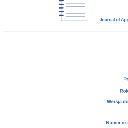
Journal of App
D
Rok
Wersja d
Numer cz