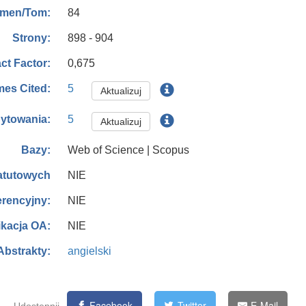
84
men/Tom:
898 - 904
Strony:
0,675
ct Factor:
5
mes Cited:
Aktualizuj
5
ytowania:
Aktualizuj
Web of Science | Scopus
Bazy:
NIE
tatutowych
NIE
erencyjny:
NIE
ikacja OA:
angielski
Abstrakty:
Facebook
Twitter
E-Mail
Udostępnij