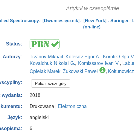
Artykuł w czasopiśmie
lied Spectroscopy.- [Dwumiesięcznik].- [New York] : Springer.- 
(on-line)
Status:
Tivanov Mikhail
,
Kolesov Egor A.
,
Korolik Olga V
Autorzy:
Kovalchuk Nikolai G.
,
Komissarov Ivan V.
,
Labun
Opielak Marek
,
Żukowski Paweł
,
Kołtunowic
yscypliny:
Pokaż szczegóły
2018
 wydania:
Drukowana |
Elektroniczna
okumentu:
angielski
Język:
6
asopisma: