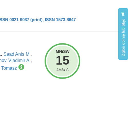
ISSN 0021-9037 (print), ISSN 1573-8647
Zgłoś opinię lub błąd
MNiSW
.
,
Saad Anis M.
,
15
ov Vladimir A.
,
z Tomasz
Lista A