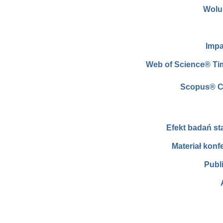
Wolu
Impa
Web of Science® Ti
Scopus® C
Efekt badań s
Materiał konf
Publ