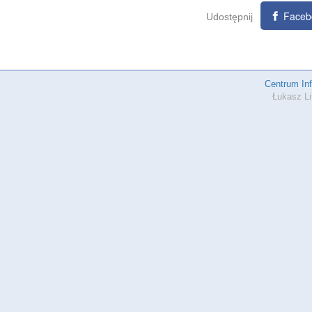
Faceb
Udostępnij
Centrum In
Łukasz Li