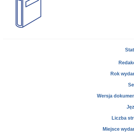
Sta
Redakc
Rok wydan
Se
Wersja dokumen
Jęz
Liczba st
Miejsce wydan