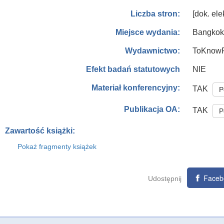
[dok. elek
Liczba stron:
Bangkok 
Miejsce wydania:
ToKnowP
Wydawnictwo:
NIE
Efekt badań statutowych
Materiał konferencyjny:
TAK
P
Publikacja OA:
TAK
P
Zawartość książki:
Pokaż fragmenty książek
Faceb
Udostępnij