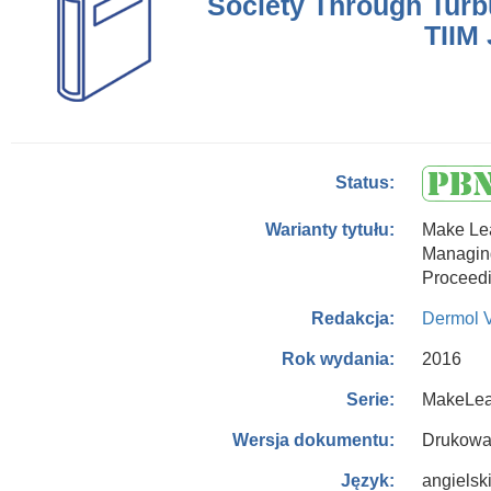
Society Through Turb
TIIM 
Status:
Make Le
Warianty tytułu:
Managin
Proceedi
Dermol V
Redakcja:
2016
Rok wydania:
MakeLea
Serie:
Drukowa
Wersja dokumentu:
angielsk
Język: