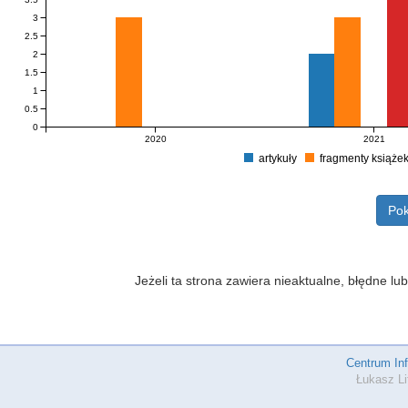
3
2.5
2
1.5
1
0.5
0
2020
2021
artykuły
fragmenty książe
Pok
Jeżeli ta strona zawiera nieaktualne, błędne 
Centrum In
Łukasz Li