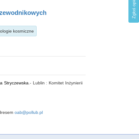
przewodnikowych
hnologie kosmiczne
a Stryczewska
.- Lublin : Komitet Inżynierii
 adresem
oab@pollub.pl