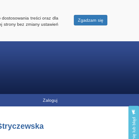
 dostosowania treści oraz dla
Zgadzam się
ej strony bez zmiany ustawień
Zaloguj
Zgłoś opinię lub błąd
 Stryczewska