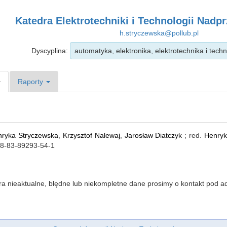
Katedra Elektrotechniki i Technologii Nad
h.stryczewska@pollub.pl
Dyscyplina:
automatyka, elektronika, elektrotechnika i tec
Raporty
ryka Stryczewska
,
Krzysztof Nalewaj
,
Jarosław Diatczyk
; red.
Henryk
78-83-89293-54-1
iera nieaktualne, błędne lub niekompletne dane prosimy o kontakt pod