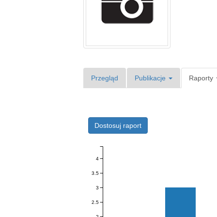
Przegląd
Publikacje
Raporty
Dostosuj raport
4
3.5
3
2.5
2