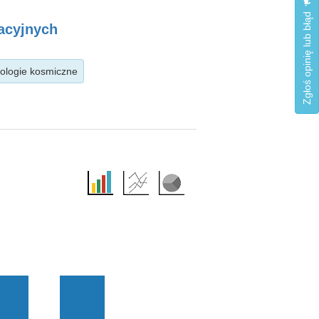
Zgłoś opinię lub błąd
macyjnych
hnologie kosmiczne