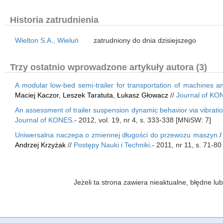
Historia zatrudnienia
Wielton S.A., Wieluń
zatrudniony do dnia dzisiejszego
Trzy ostatnio wprowadzone artykuły autora (3)
A modular low-bed semi-trailer for transportation of machines 
Maciej Kaczor
,
Leszek Taratuta
,
Łukasz Głowacz
//
Journal of KO
An assessment of trailer suspension dynamic behavior via vibra
Journal of KONES
.- 2012, vol. 19, nr 4, s. 333-338 [MNiSW: 7]
Uniwersalna naczepa o zmiennej długości do przewozu maszyn
Andrzej Krzyżak
//
Postępy Nauki i Techniki
.- 2011, nr 11, s. 71-8
Jeżeli ta strona zawiera nieaktualne, błędne 