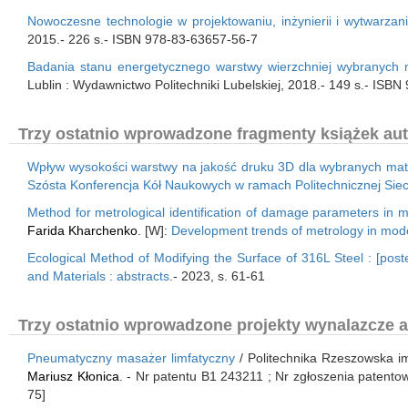
Nowoczesne technologie w projektowaniu, inżynierii i wytwarza
2015.- 226 s.- ISBN 978-83-63657-56-7
Badania stanu energetycznego warstwy wierzchniej wybranych 
Lublin : Wydawnictwo Politechniki Lubelskiej, 2018.- 149 s.- IS
Trzy ostatnio wprowadzone fragmenty książek aut
Wpływ wysokości warstwy na jakość druku 3D dla wybranych mate
Szósta Konferencja Kół Naukowych w ramach Politechnicznej Siec
Method for metrological identification of damage parameters in mat
Farida Kharchenko
. [W]:
Development trends of metrology in mod
Ecological Method of Modifying the Surface of 316L Steel : [post
and Materials : abstracts
.- 2023, s. 61-61
Trzy ostatnio wprowadzone projekty wynalazcze a
Pneumatyczny masażer limfatyczny
/ Politechnika Rzeszowska im
Mariusz Kłonica
. - Nr patentu B1 243211 ; Nr zgłoszenia patent
75]