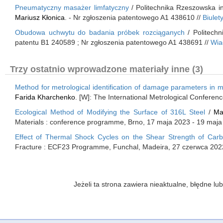
Pneumatyczny masażer limfatyczny
/ Politechnika Rzeszowska in
Mariusz Kłonica
. - Nr zgłoszenia patentowego A1 438610 //
Biulet
Obudowa uchwytu do badania próbek rozciąganych
/ Politechn
patentu B1 240589 ; Nr zgłoszenia patentowego A1 438691 //
Wia
Trzy ostatnio wprowadzone materiały inne (3)
Method for metrological identification of damage parameters in mat
Farida Kharchenko
. [W]: The International Metrological Conferen
Ecological Method of Modifying the Surface of 316L Steel
/
Ma
Materials : conference programme, Brno, 17 maja 2023 - 19 maj
Effect of Thermal Shock Cycles on the Shear Strength of Car
Fracture : ECF23 Programme, Funchal, Madeira, 27 czerwca 2022
Jeżeli ta strona zawiera nieaktualne, błędne 