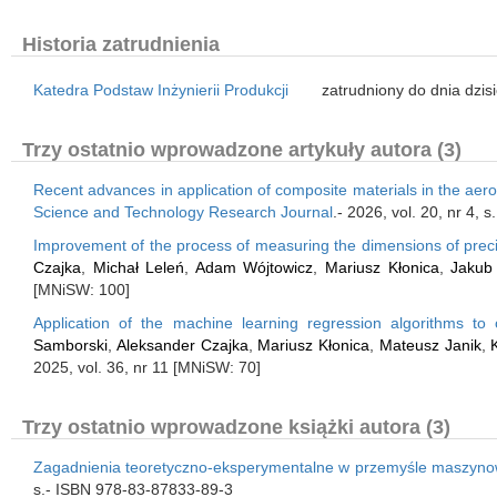
Historia zatrudnienia
Katedra Podstaw Inżynierii Produkcji
zatrudniony do dnia dzis
Trzy ostatnio wprowadzone artykuły autora (3)
Recent advances in application of composite materials in the aer
Science and Technology Research Journal
.- 2026, vol. 20, nr 4,
Improvement of the process of measuring the dimensions of prec
Czajka
,
Michał Leleń
,
Adam Wójtowicz
,
Mariusz Kłonica
,
Jakub
[MNiSW: 100]
Application of the machine learning regression algorithms t
Samborski
,
Aleksander Czajka
,
Mariusz Kłonica
,
Mateusz Janik
,
2025, vol. 36, nr 11 [MNiSW: 70]
Trzy ostatnio wprowadzone książki autora (3)
Zagadnienia teoretyczno-eksperymentalne w przemyśle maszyn
s.- ISBN 978-83-87833-89-3