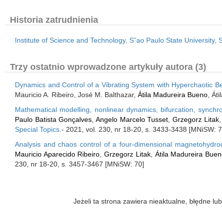
Historia zatrudnienia
Institute of Science and Technology, S˜ao Paulo State University, 
Trzy ostatnio wprowadzone artykuły autora (3)
Dynamics and Control of a Vibrating System with Hyperchaotic Be
Mauricio A. Ribeiro, José M. Balthazar,
Átila Madureira Bueno
, Át
Mathematical modelling, nonlinear dynamics, bifurcation, synch
Paulo Batista Gonçalves
,
Angelo Marcelo Tusset
,
Grzegorz Litak
Special Topics
.- 2021, vol. 230, nr 18-20, s. 3433-3438 [MNiSW: 7
Analysis and chaos control of a four-dimensional magnetohydro
Mauricio Aparecido Ribeiro
,
Grzegorz Litak
,
Átila Madureira Bue
230, nr 18-20, s. 3457-3467 [MNiSW: 70]
Jeżeli ta strona zawiera nieaktualne, błędne 