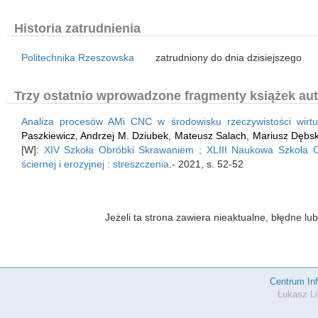
Historia zatrudnienia
Politechnika Rzeszowska
zatrudniony do dnia dzisiejszego
Trzy ostatnio wprowadzone fragmenty książek aut
Analiza procesów AMi CNC w środowisku rzeczywistości wirtu
Paszkiewicz
,
Andrzej M. Dziubek
,
Mateusz Salach
,
Mariusz Dębsk
[W]:
XIV Szkoła Obróbki Skrawaniem ; XLIII Naukowa Szkoła O
ściernej i erozyjnej : streszczenia
.- 2021, s. 52-52
Jeżeli ta strona zawiera nieaktualne, błędne 
Centrum In
Łukasz Li