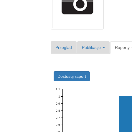
Przegląd
Publikacje
Raporty
Dostosuj raport
1.1
1
0.9
0.8
0.7
0.6
0.5