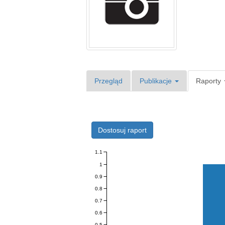
Przegląd
Publikacje
Raporty
Dostosuj raport
1.1
1
0.9
0.8
0.7
0.6
0.5