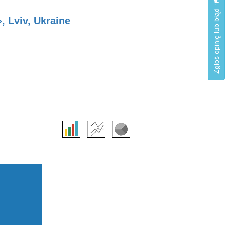
Zgłoś opinię lub błąd
, Lviv, Ukraine