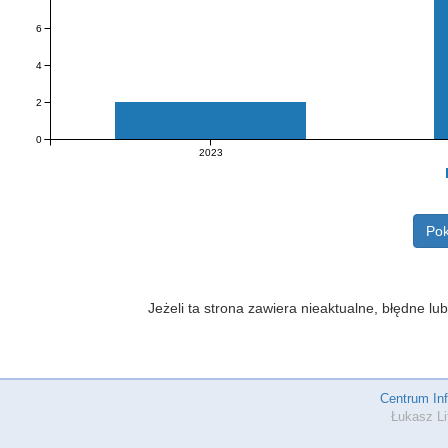
6
4
2
0
2023
Pok
Jeżeli ta strona zawiera nieaktualne, błędne 
Centrum In
Łukasz Li