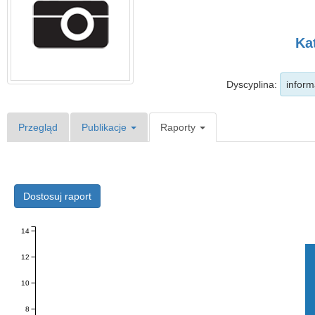
Ka
Dyscyplina:
inform
Przegląd
Publikacje
Raporty
Dostosuj raport
14
12
10
8